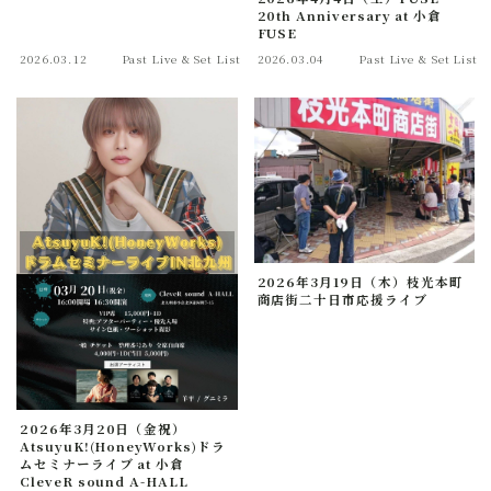
20th Anniversary at 小倉
FUSE
2026.03.12
Past Live & Set List
2026.03.04
Past Live & Set List
2026年3月19日（木）枝光本町
商店街二十日市応援ライブ
2026年3月20日（金祝）
AtsuyuK!(HoneyWorks)ドラ
ムセミナーライブ at 小倉
CleveR sound A-HALL